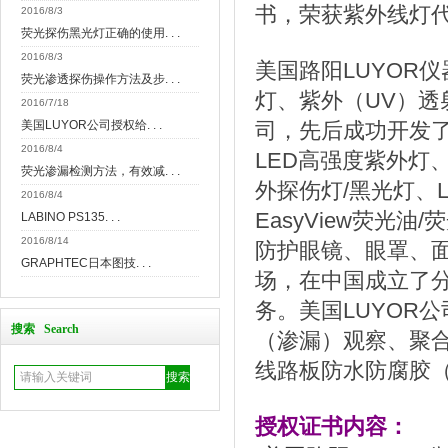
书，荣获紫外线灯
2016/8/3
荧光探伤黑光灯正确的使用. . .
2016/8/3
美国路阳LUYOR
荧光渗透探伤操作方法及步. . .
灯、紫外（UV）
2016/7/18
美国LUYOR公司授权给. . .
司，先后成功开发了L
2016/8/4
LED高强度紫外灯、
荧光渗漏检测方法，有效减. . .
外探伤灯/黑光灯、L
2016/8/4
EasyView荧光
LABINO PS135. . .
2016/8/14
防护眼镜、眼罩、面
GRAPHTEC日本图技. . .
场，在中国成立了
务。美国LUYOR
搜索 Search
（渗漏）观察、聚
线路板防水防腐胶（
授权证书内容：